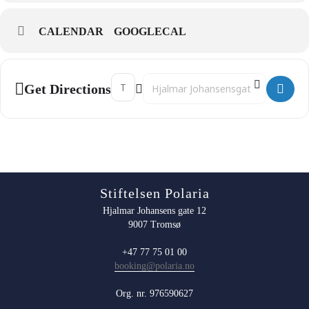
CALENDAR
GOOGLECAL
Address - 15:30 Selfôring og trening []
Destination Address - 15:30 Selfôring
Get Directions
Stiftelsen Polaria
Hjalmar Johansens gate 12
9007 Tromsø
+47 77 75 01 00
booking@polaria.no
Org. nr. 976590627