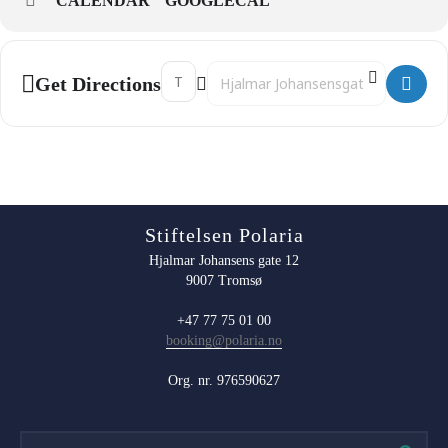
CALENDAR
GOOGLECAL
Address - 12:30 Selfôring og trening []
Destination Address - 12:30 Selfôring
Get Directions
Stiftelsen Polaria
Hjalmar Johansens gate 12
9007 Tromsø
+47 77 75 01 00
booking@polaria.no
Org. nr. 976590627